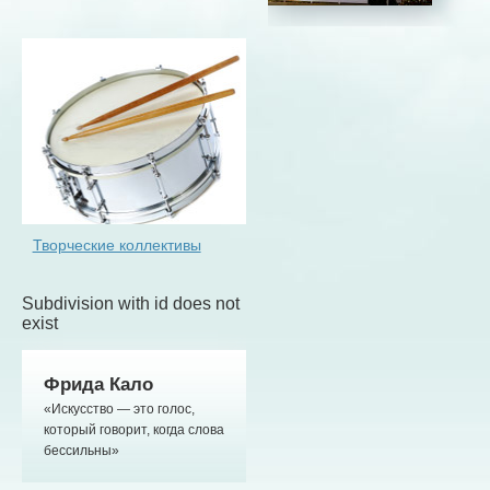
Творческие коллективы
Subdivision with id does not
exist
Фрида Кало
«Искусство — это голос,
который говорит, когда слова
бессильны»