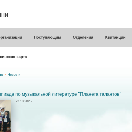
мни
организации
Поступающим
Отделения
Квитанции
кинская карта
тр
Новости
пиада по музыкальной литературе "Планета талантов"
23.10.2025