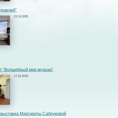
уравлей"
23.10.2025
т "Волшебный мир музыки"
17.10.2025
 выставка Маргариты Саблуковой