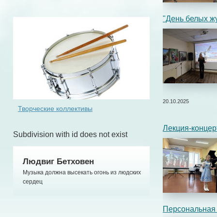
"День белых ж
20.10.2025
Творческие коллективы
Лекция-концер
Subdivision with id does not exist
Людвиг Бетховен
Музыка должна высекать огонь из людских
сердец
Персональная