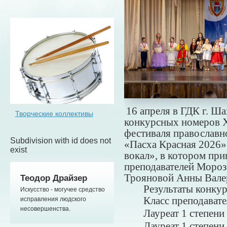
16 апреля в ГДК г. Ш
Творческие коллективы
конкурсных номеров X
фестиваля православн
Subdivision with id does not
«Пасха Красная 2026»
exist
вокал», в котором при
преподавателей Мороз
Трояновой Анны Вале
Теодор Драйзер
Результаты конкур
Искусство - могучее средство
Класс преподавате
исправления людского
несовершенства.
Лауреат 1 степени
Лауреат 1 степен