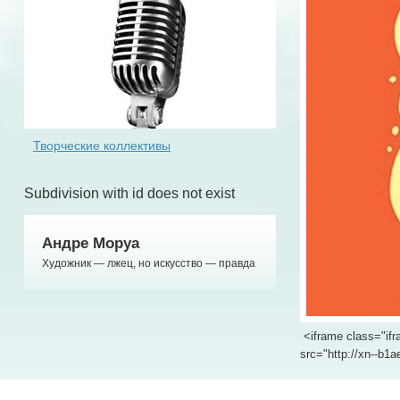
Творческие коллективы
Subdivision with id does not exist
Андре Моруа
Художник — лжец, но искусство — правда
<iframe class="ifr
src="http://xn--b1