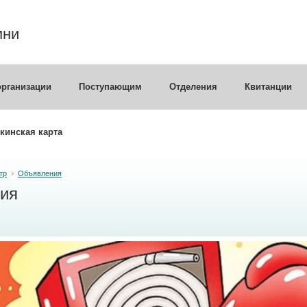
мни
организации
Поступающим
Отделения
Квитанции
кинская карта
тр
Объявления
ия