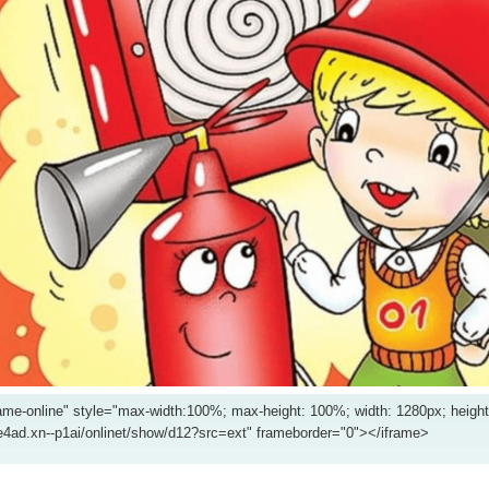
ame-online" style="max-width:100%; max-height: 100%; width: 1280px; height
ae4ad.xn--p1ai/onlinet/show/d12?src=ext" frameborder="0"></iframe>